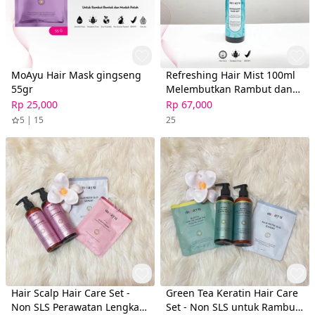
MoAyu Hair Mask gingseng
Refreshing Hair Mist 100ml
55gr
Melembutkan Rambut dan
Memudahkan Penataan
Rp 25,000
Rp 67,000
Rambut by MOAYU
5 | 15
25
Hair Scalp Hair Care Set -
Green Tea Keratin Hair Care
Non SLS Perawatan Lengkap
Set - Non SLS untuk Rambut