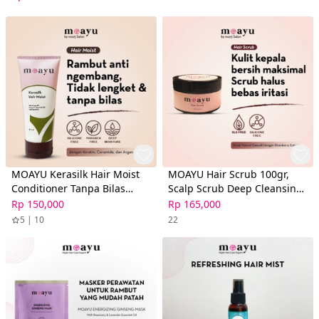
MOAYU - Gel Penata Bentuk
Rambut
MOAYU Kerasilk Hair Moist
MOAYU Hair Scrub 100gr,
Conditioner Tanpa Bilas
Scalp Scrub Deep Cleansing,
150ml - Kondisioner Rambut
Scrub Kulit Kepala untuk
Rp 150,000
Rp 165,000
Berhijab, Anti Ngembang &
Rambut Berminyak, Ketombe
5 | 10
22
Kusut, dengan Ceramide &
& Gatal, Rambut Berhijab
Kerati