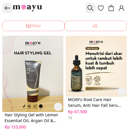
Filter
MOAYU Root Care Hair
Serum, Anti Hair Fall Serum,
Serum Rambut Anti Rontok,
Rp 67,500
Hair Styling Gel with Lemon
Perkuat Akar Rambut dan
15
Essential Oil, Argan Oil &
Cegah Kerontokan, Rambut
Pro-Vitamin B5 150ml by
Rp 153,000
Berhijab