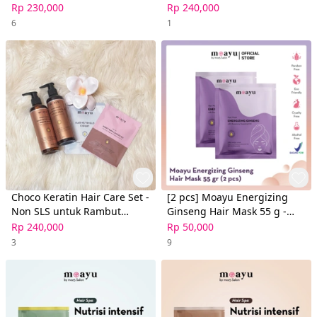
untuk Rambut Berminyak
Berminyak Lepek dan Kusam
Rp 230,000
Rp 240,000
dan Berketombe
6
1
Choco Keratin Hair Care Set -
[2 pcs] Moayu Energizing
Non SLS untuk Rambut
Ginseng Hair Mask 55 g -
Rusak Akibat Hair Styling
Masker Rambut
Rp 240,000
Rp 50,000
3
9